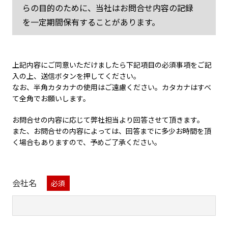
らの目的のために、当社はお問合せ内容の記録
を一定期間保有することがあります。
当社は、次の場合を除き、ご提供いただいた個
人情報を第三者には提供いたしません。
上記内容にご同意いただけましたら下記項目の必須事項をご記
お問合せ内容について、当社のグループ会社や
入の上、送信ボタンを押してください。
なお、半角カタカナの使用はご遠慮ください。カタカナはすべ
業務委託先、提携先等、当社の事業上のパー
て全角でお願いします。
トナーから回答することが適切と判断される
場合
お問合せの内容に応じて弊社担当より回答させて頂きます。
また、お問合せの内容によっては、回答までに多少お時間を頂
法令に基づき提供が義務付けられている場合
く場合もありますので、予めご了承ください。
お客様ご本人の同意がある場合
ご回答は電子メール、書面、電話、またはFAXで
会社名
行う場合があり、ご回答までにお時間をいただ
く場合もあります。また、土日祝日、夏季休業、
年末年始にいただいたメールでのお問合せは、
翌営業日以降の対応となります。