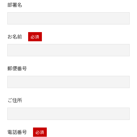
部署名
なお、以下のような内容については、ご回答や
担当部署・グループ会社への転送は致しかねま
す。
お名前
セールスや誹謗中傷、アンケート、各種調
査、寄付などのご依頼
当社とは直接関係のない内容に関するお問合
せ
郵便番号
また、当社の許可なく回答内容の一部またはす
べてを転用・二次利用することは、著作権法上
認められておりませんのでご注意ください。
ご住所
お問合せの際には、下記の項目を正確にご入力
ください。ご入力のない場合やお問合せ内容に
よっては、回答できかねる場合がありますので、
電話番号
あらかじめご了承ください。