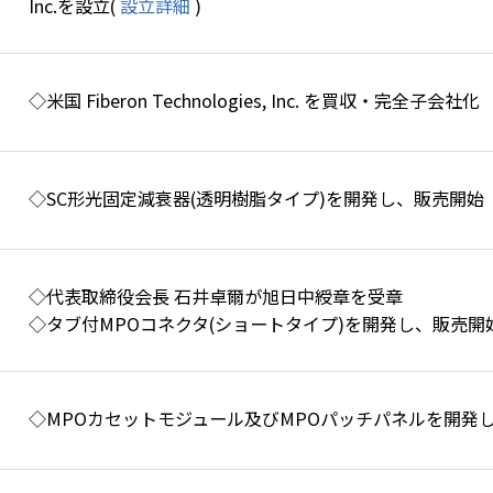
Inc.を設立(
設立詳細
)
◇米国 Fiberon Technologies, Inc. を買収・完全子会社化
◇SC形光固定減衰器(透明樹脂タイプ)を開発し、販売開始
◇代表取締役会長 石井卓爾が旭日中綬章を受章
◇タブ付MPOコネクタ(ショートタイプ)を開発し、販売開
◇MPOカセットモジュール及びMPOパッチパネルを開発