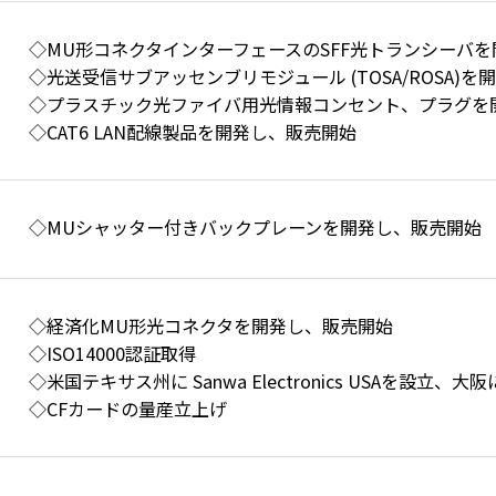
◇MU形コネクタインターフェースのSFF光トランシーバ
◇光送受信サブアッセンブリモジュール (TOSA/ROSA)
◇プラスチック光ファイバ用光情報コンセント、プラグを
◇CAT6 LAN配線製品を開発し、販売開始
◇MUシャッター付きバックプレーンを開発し、販売開始
◇経済化MU形光コネクタを開発し、販売開始
◇ISO14000認証取得
◇米国テキサス州に Sanwa Electronics USAを設立、
◇CFカードの量産立上げ