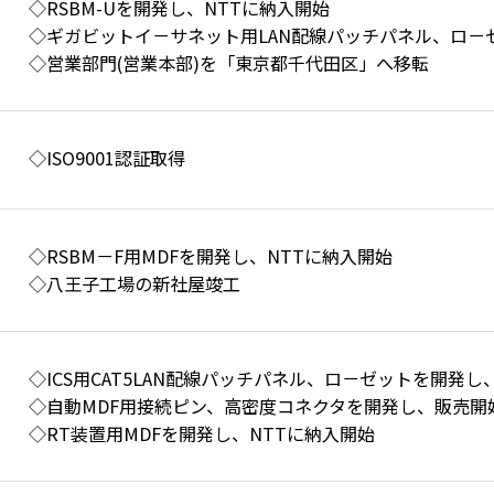
◇RSBM-Uを開発し、NTTに納入開始
◇ギガビットイ－サネット用LAN配線パッチパネル、ロ－
◇営業部門(営業本部)を「東京都千代田区」へ移転
◇ISO9001認証取得
◇RSBM－F用MDFを開発し、NTTに納入開始
◇八王子工場の新社屋竣工
◇ICS用CAT5LAN配線パッチパネル、ロ－ゼットを開発し
◇自動MDF用接続ピン、高密度コネクタを開発し、販売開
◇RT装置用MDFを開発し、NTTに納入開始