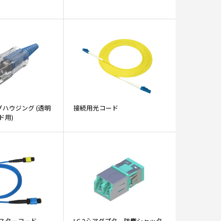
グハウジング (透明
接続用光コード
ド用)
心マスターコード
LC 2心アダプタ 防塵シャッタ