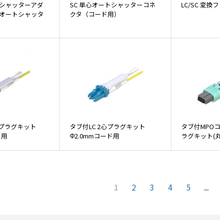
トシャッターアダ
SC 単心オートシャッターコネ
LC/SC 変
心オートシャッタ
クタ（コード用）
）
心プラグキット
タブ付LC 2心プラグキット
タブ付MPO
ド用
Φ2.0mmコード用
ラグキット(
1
2
3
4
5
...