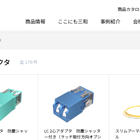
商品カタロ
商品情報
ここにも三和
事例紹介
会
タ
クタ
全 170 件
プタ 防塵シャッ
LC 2心アダプタ 防塵シャッタ
スリムアーマ
ー付き（ラッチ取付方向オプシ
ル