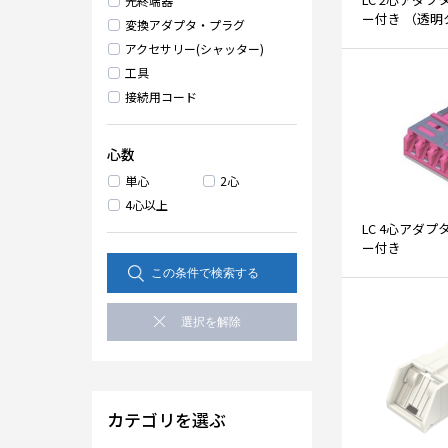
光終端器
ー付き （透明
変換アダプタ・プラグ
アクセサリー(シャッター)
工具
接続用コード
心数
単心
2心
4心以上
LC 4心アダ
ー付き
カテゴリを選ぶ