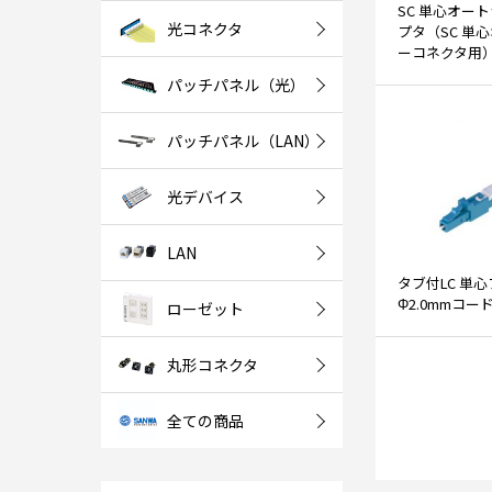
SC 単心オー
光コネクタ
プタ（SC 単
ーコネクタ用
パッチパネル（光）
パッチパネル（LAN）
光デバイス
LAN
タブ付LC 単
Φ2.0mmコー
ローゼット
丸形コネクタ
全ての商品