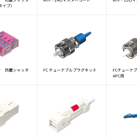
タイプ）
プタ 防塵シャッタ
FC チューナブルプラグキット
FCチューナ
APC用