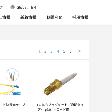
グ
Global｜EN
社情報
新着情報
お問合せ
採用情報
1
2
3
4
5
...
ード防鼠光ケーブ
LC 単心プラグキット（透明タイ
プ） φ2.0mmコード用