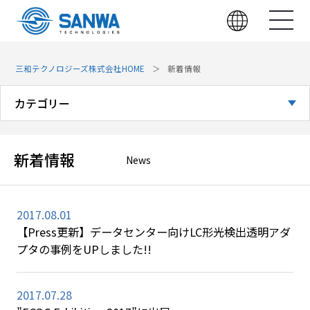
三和テクノロジーズ株式会社HOME
新着情報
カテゴリー
全てのお知らせ
新着情報
News
お知らせ
展示会
2017.08.01
【Press更新】データセンター向けLC形光検出透明アダ
技術・製品
プタの事例をUPしました!!
2017.07.28