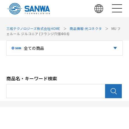
三和テクノロジーズ株式会社HOME
商品情報-光コネクタ
MU フ
ェルール ジルコニア (フランジ穴径Φ0.6)
全ての商品
光コネクタ
パッチパネル（光）
商品名・キーワード検索
パッチパネル（LAN）
光デバイス
LAN