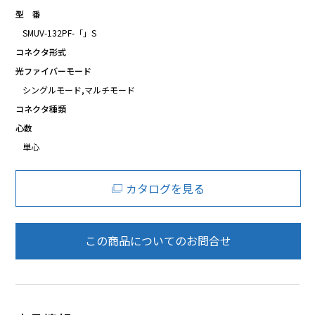
型 番
SMUV-132PF-「」S
コネクタ形式
光ファイバーモード
シングルモード,マルチモード
コネクタ種類
心数
単心
カタログを見る
この商品についてのお問合せ