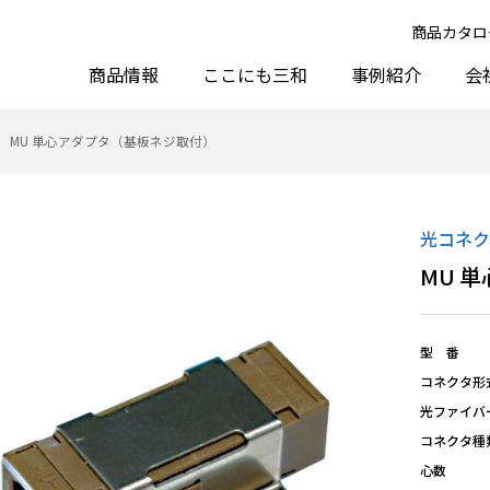
商品カタロ
商品情報
ここにも三和
事例紹介
会
MU 単心アダプタ（基板ネジ取付）
光コネク
MU 
型 番
コネクタ形
光ファイバ
コネクタ種
心数