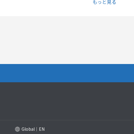
もっと見る
プタ（パネルバネ・ネ
MU 2心プラグハウジング（Φ0.9心
MU 2心アダ
線用）
t=1.6mm）
Global｜EN