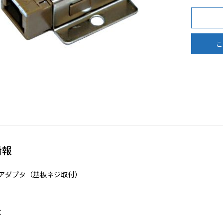
こ
情報
心アダプタ（基板ネジ取付）
：