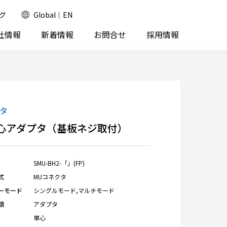
グ
Global｜EN
社情報
新着情報
お問合せ
採用情報
タ
単心アダプタ（基板ネジ取付）
SMU-BH2-「」(FP)
式
MUコネクタ
ーモード
シングルモード,マルチモード
類
アダプタ
単心