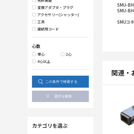
光終端器
SMU-BH
変換アダプタ・プラグ
SMU-BH
アクセサリー(シャッター)
SMUコ
工具
接続用コード
心数
単心
2心
4心以上
関連・
カテゴリを選ぶ