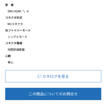
型 番
SMU-ASAR「」H
コネクタ形式
MUコネクタ
光ファイバーモード
シングルモード
コネクタ種類
光固定減衰器
心数
単心
カタログを見る
この商品についてのお問合せ