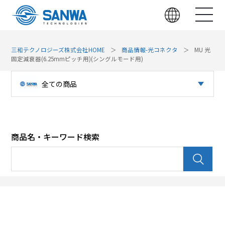
三和テクノロジーズ株式会社HOME
商品情報-光コネクタ
MU 光
固定減衰器(6.25mmピッチ用)(シングルモード用)
全ての商品
光コネクタ
パッチパネル（光）
商品名・キーワード検索
パッチパネル（LAN）
光デバイス
LAN