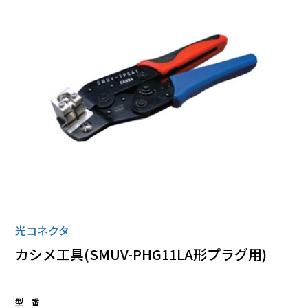
ローゼット
丸形コネクタ
全ての商品
光コネクタ
カシメ工具(SMUV-PHG11LA形プラグ用)
型 番