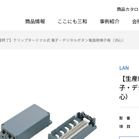
商品カタロ
商品情報
ここにも三和
事例紹介
会
産終了】クリップターミナル式 電子・デジタルボタン電話用端子板（20心）
LAN
【生産
子・デ
心）
型 番
項 目