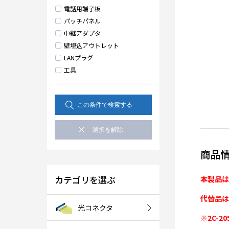
電話用端子板
パッチパネル
中継アダプタ
壁埋込アウトレット
LANプラグ
工具
商品
カテゴリを選ぶ
本製品は
代替品は
光コネクタ
※2C-2