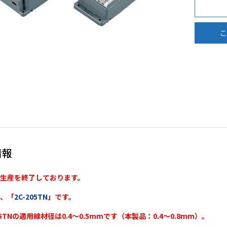
こ
情報
生産を終了しております。
、「
2C-205TN
」です。
05TNの適用線材径は0.4～0.5mmです（本製品：0.4～0.8mm）。