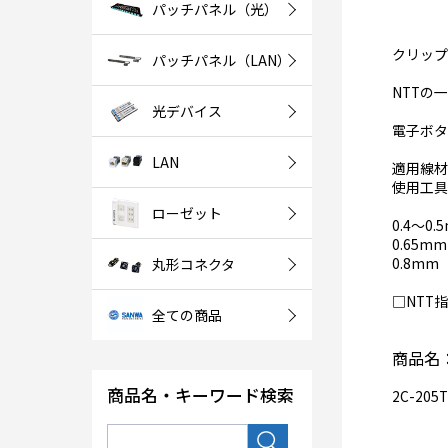
パッチパネル（光）
クリップ
パッチパネル（LAN）
NTTの
光デバイス
電子ボタ
LAN
適用線材径
使用工具
ローゼット
0.4～0
0.65
0.8m
丸形コネクタ
□NTT指
全ての商品
商品名
商品名・キーワード検索
2C-205T