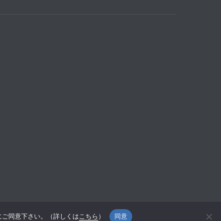
用にご同意下さい。（詳しくは
こちら
）
同意