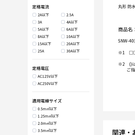
丸形 防
定格電流
2A以下
2.5A
3A
4A以下
商品名
5A以下
6A以下
8A以下
10A以下
SNW-40
15A以下
20A以下
25A
30A以下
※1 □
※2 (
定格電圧
ご指定が
AC125V以下
AC250V以下
適用電線サイズ
0.5m㎡以下
1.25m㎡以下
2.0m㎡以下
関連・
3.5m㎡以下