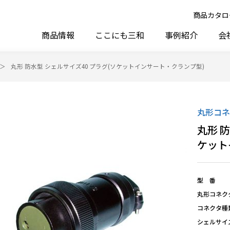
商品カタロ
商品情報
ここにも三和
事例紹介
会
丸形 防水型 シェルサイズ40 プラグ(ソケットインサート・クランプ型)
丸形コネ
丸形 
ケット
型 番
丸形コネク
コネクタ種
シェルサイ