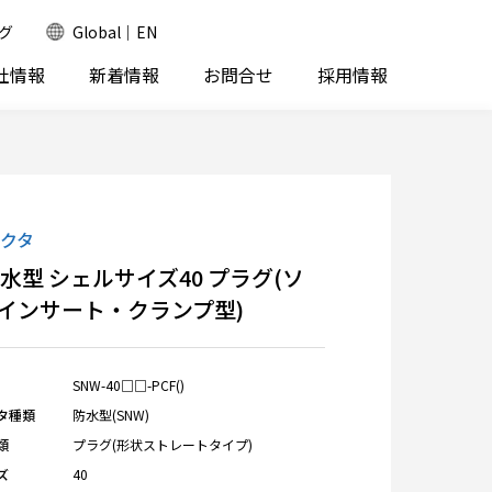
グ
Global｜EN
社情報
新着情報
お問合せ
採用情報
クタ
防水型 シェルサイズ40 プラグ(ソ
インサート・クランプ型)
SNW-40□□-PCF()
タ種類
防水型(SNW)
類
プラグ(形状ストレートタイプ)
ズ
40