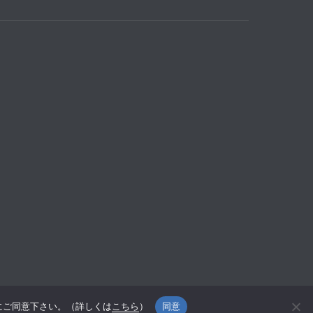
用にご同意下さい。（詳しくは
こちら
）
同意