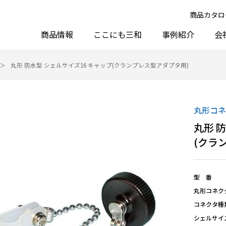
商品カタロ
商品情報
ここにも三和
事例紹介
会
丸形 防水型 シェルサイズ16 キャップ(クランプレス型アダプタ用)
丸形コネ
丸形 
(クラ
型 番
丸形コネク
コネクタ種
シェルサイ