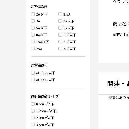
クランプ
定格電流
2A以下
2.5A
3A
4A以下
商品名
5A以下
6A以下
SNW-16
8A以下
10A以下
15A以下
20A以下
25A
30A以下
定格電圧
AC125V以下
AC250V以下
関連・
適用電線サイズ
記事はありま
0.5m㎡以下
1.25m㎡以下
2.0m㎡以下
3.5m㎡以下