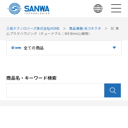
三和テクノロジーズ株式会社HOME
商品情報-光コネクタ
SC 単
心プラグハウジング（チューナブル：Φ0.9mm心線用）
全ての商品
光コネクタ
パッチパネル（光）
商品名・キーワード検索
パッチパネル（LAN）
光デバイス
LAN