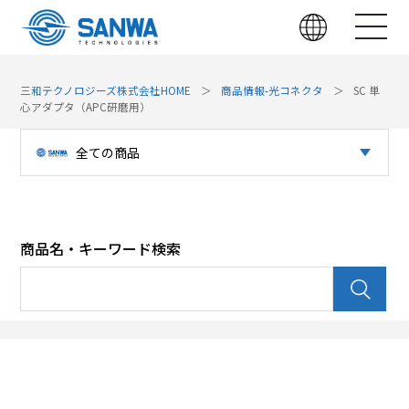
三和テクノロジーズ株式会社HOME
商品情報-光コネクタ
SC 単
心アダプタ（APC研磨用）
全ての商品
光コネクタ
パッチパネル（光）
商品名・キーワード検索
パッチパネル（LAN）
光デバイス
LAN