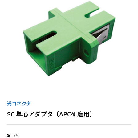
ローゼット
丸形コネクタ
全ての商品
光コネクタ
SC 単心アダプタ（APC研磨用）
型 番