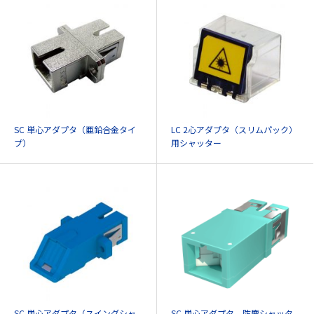
SC 単心アダプタ（亜鉛合金タイ
LC 2心アダプタ（スリムパック）
プ）
用シャッター
SC 単心アダプタ（スイングシャ
SC 単心アダプタ 防塵シャッタ