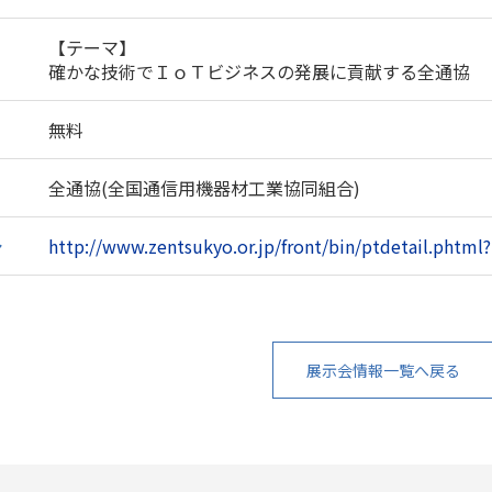
【テーマ】
確かな技術でＩｏＴビジネスの発展に貢献する全通協
無料
全通協(全国通信用機器材工業協同組合)
ト
http://www.zentsukyo.or.jp/front/bin/ptdetail.phtm
展示会情報一覧へ戻る