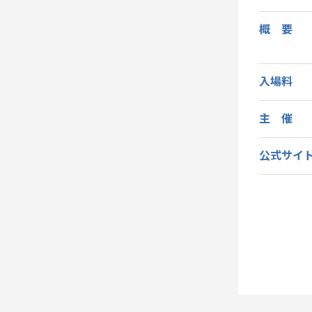
概 要
入場料
主 催
公式サイ