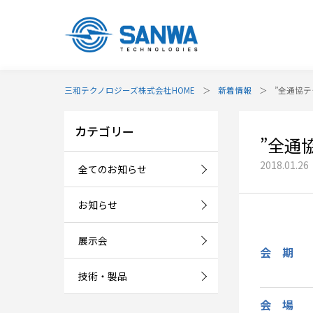
三和テクノロジーズ株式会社HOME
新着情報
”全通協テ
カテゴリー
”全通
2018.01.26
全てのお知らせ
お知らせ
展示会
会 期
技術・製品
会 場