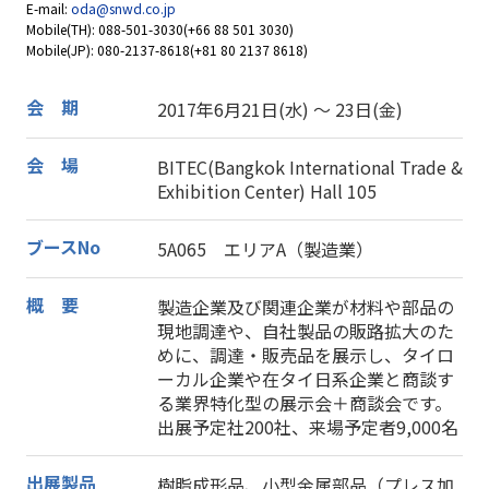
E-mail:
oda@snwd.co.jp
Mobile(TH): 088-501-3030(+66 88 501 3030)
Mobile(JP): 080-2137-8618(+81 80 2137 8618)
会 期
2017年6月21日(水) ～ 23日(金)
会 場
BITEC(Bangkok International Trade &
Exhibition Center) Hall 105
ブースNo
5A065 エリアA（製造業）
概 要
製造企業及び関連企業が材料や部品の
現地調達や、自社製品の販路拡大のた
めに、調達・販売品を展示し、タイロ
ーカル企業や在タイ日系企業と商談す
る業界特化型の展示会＋商談会です。
出展予定社200社、来場予定者9,000名
出展製品
樹脂成形品、小型金属部品（プレス加