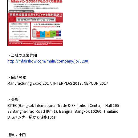
・当社の企業詳細
http://mfairshow.com/main/company/jp/8280
・同時開催
Manufacturing Expo 2017, INTERPLAS 2017, NEPCON 2017
・会場
BITEC(Bangkok International Trade & Exhibition Center) Hall 105
88 Bangna-Trad Road (Km.1), Bangna, Bangkok 10260, Thailand
BTSバンナー駅から徒歩10分
担当：小田