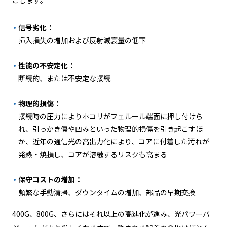
こします。
信号劣化：
挿入損失の増加および反射減衰量の低下
性能の不安定化：
断続的、または不安定な接続
物理的損傷：
接続時の圧力によりホコリがフェルール端面に押し付けら
れ、引っかき傷や凹みといった物理的損傷を引き起こすほ
か、近年の通信光の高出力化により、コアに付着した汚れが
発熱・焼損し、コアが溶融するリスクも高まる
保守コストの増加：
頻繁な手動清掃、ダウンタイムの増加、部品の早期交換
400G、800G、さらにはそれ以上の高速化が進み、光パワーバ