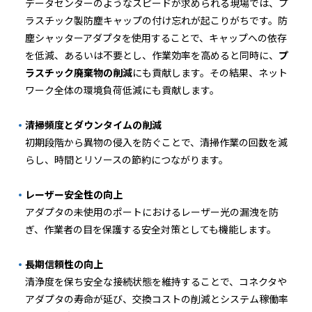
データセンターのようなスピードが求められる現場では、プ
ラスチック製防塵キャップの付け忘れが起こりがちです。防
塵シャッターアダプタを使用することで、キャップへの依存
を低減、あるいは不要とし、作業効率を高めると同時に、
プ
ラスチック廃棄物の削減
にも貢献します。その結果、ネット
ワーク全体の環境負荷低減にも貢献します。
清掃頻度とダウンタイムの削減
初期段階から異物の侵入を防ぐことで、清掃作業の回数を減
らし、時間とリソースの節約につながります。
レーザー安全性の向上
アダプタの未使用のポートにおけるレーザー光の漏洩を防
ぎ、作業者の目を保護する安全対策としても機能します。
長期信頼性の向上
清浄度を保ち安全な接続状態を維持することで、コネクタや
アダプタの寿命が延び、交換コストの削減とシステム稼働率