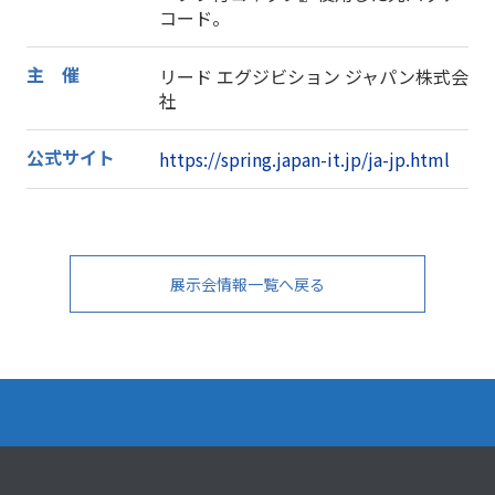
コード。
主 催
リード エグジビション ジャパン株式会
社
公式サイト
https://spring.japan-it.jp/ja-jp.html
展示会情報一覧へ戻る