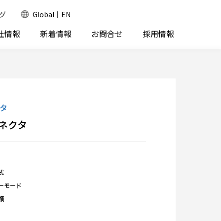
グ
Global｜EN
社情報
新着情報
お問合せ
採用情報
タ
ネクタ
式
ーモード
類