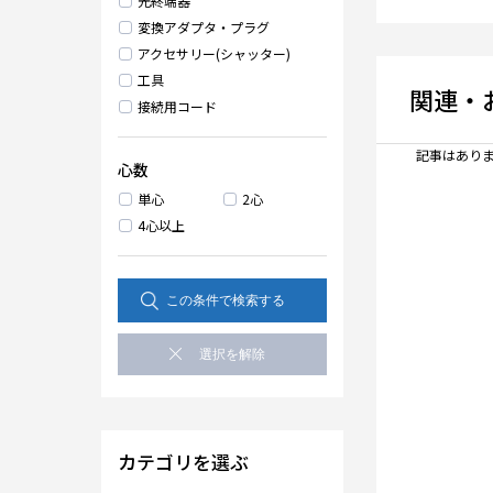
光終端器
変換アダプタ・プラグ
アクセサリー(シャッター)
工具
関連・
接続用コード
記事はありま
心数
単心
2心
4心以上
カテゴリを選ぶ