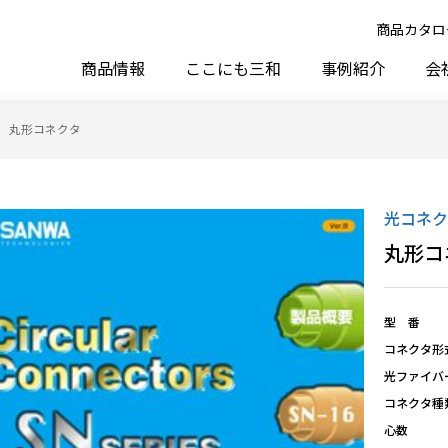
商品カタロ
商品情報
ここにも三和
事例紹介
会
丸形コネクタ
光コネク
丸形コ
型 番
コネクタ形
光ファイバ
コネクタ種
心数