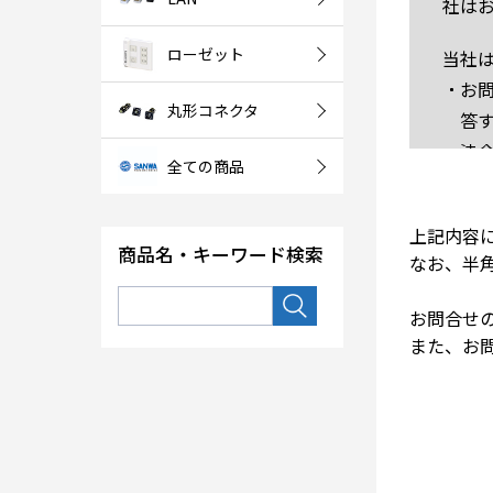
社は
ローゼット
当社
お
丸形コネクタ
答
法
全ての商品
お
ご回
上記内容
商品名・キーワード検索
なお、半
ます
りま
お問合せ
また、お
なお
セ
当
また