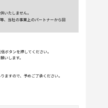
提供いたしません。
先等、当社の事業上のパートナーから回
ご回答までにお時間をいただく場合もあり
送信ボタンを押してください。
お願いします。
のお問合せは、翌営業日以降の対応とな
ありますので、予めご了承ください。
社への転送は致しかねます。
用することは、著作権法上認められてお