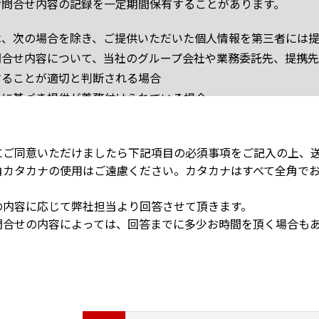
お問合せ内容の記録を一定期間保有することがあります。
は、次の場合を除き、ご提供いただいた個人情報を第三者には
問合せ内容について、当社のグループ会社や業務委託先、提携
することが適切と判断される場合
令に基づき提供が義務付けられている場合
客様ご本人の同意がある場合
答は電子メール、書面、電話、またはFAXで行う場合があり、
にご同意いただけましたら下記項目の必須事項をご記入の上、
角カタカナの使用はご遠慮ください。カタカナはすべて全角で
。また、土日祝日、夏季休業、年末年始にいただいたメールで
す。
の内容に応じて弊社担当より回答させて頂きます。
問合せの内容によっては、回答までに多少お時間を頂く場合も
、以下のような内容については、ご回答や担当部署・グループ会
ールスや誹謗中傷、アンケート、各種調査、寄付などのご依頼
社とは直接関係のない内容に関するお問合せ
、当社の許可なく回答内容の一部またはすべてを転用・二次利